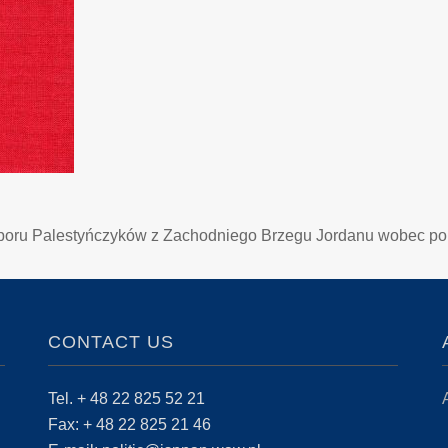
poru Palestyńczyków z Zachodniego Brzegu Jordanu wobec polit
CONTACT US
Tel. + 48 22 825 52 21
Fax: + 48 22 825 21 46