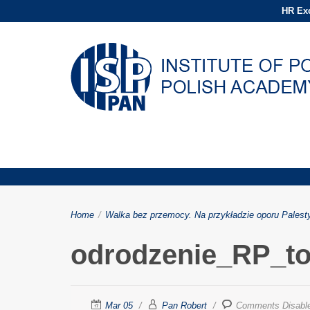
HR Exc
Media
Home
/
Walka bez przemocy. Na przykładzie oporu Palest
odrodzenie_RP_t
Mar 05
Pan Robert
Comments Disabl