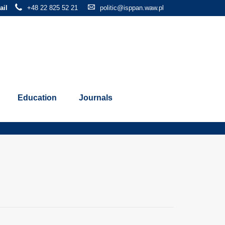
ail
+48 22 825 52 21
politic@isppan.waw.pl
Education
Journals