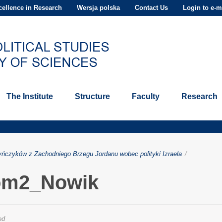
ellence in Research
Wersja polska
Contact Us
Login to e-m
The Institute
Structure
Faculty
Research
yńczyków z Zachodniego Brzegu Jordanu wobec polityki Izraela
/
om2_Nowik
ed