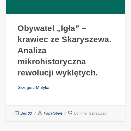
Obywatel „Igła” –
krawiec ze Skaryszewa.
Analiza
mikrohistoryczna
rewolucji wyklętych.
Grzegorz Motyka
Dec 03
Pan Robert
Comments Disabled