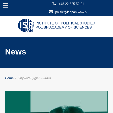
+48 22 825 52 21
politic@isppan.waw.pl
News
Home
/
Obywatel „Igła” – krawi ...