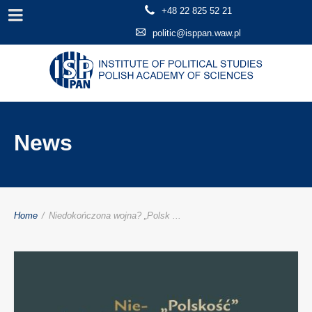
+48 22 825 52 21
politic@isppan.waw.pl
News
Home
/
Niedokończona wojna? „Polsk ...